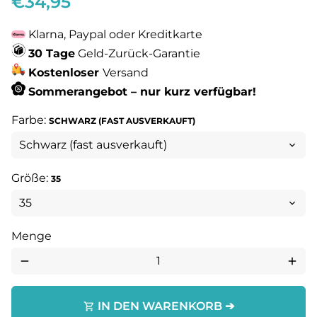
€34,95
Klarna, Paypal oder Kreditkarte
30 Tage
Geld-Zurück-Garantie
Kostenloser
Versand
Sommerangebot – nur kurz verfügbar!
Farbe:
SCHWARZ (FAST AUSVERKAUFT)
Größe:
35
Menge
remove
add
IN DEN WARENKORB ➔
shopping_cart